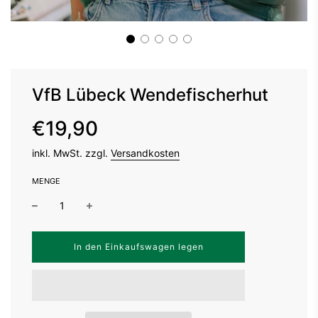
VfB Lübeck Wendefischerhut
Sonderpreis
Normaler
€19,90
Preis
inkl. MwSt. zzgl.
Versandkosten
MENGE
W
In den Einkaufswagen legen
i
r
d
g
e