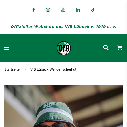
Offizieller Webshop des VfB Lübeck v. 1919 e. V.
Startseite
›
VfB Lübeck Wendefischerhut