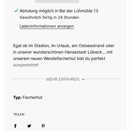
l
a
d
Abholung möglich in Bei der Lohmühle 13
e
Gewöhnlich fertig in 24 Stunden
n
.
Ladeninformationen anzeigen
.
.
Egal ob im Stadion, im Urlaub, am Ostseestrand oder
in unserer wunderschönen Hansestadt Lübeck....mit
unserem neuen Wendefischerhut bist du perfekt
ausgestattet!
Bei diesem Fischerhut steckt besonders viel "Leev" im
MEHR ERFAHREN
Detail! Überzeug dich selber!
Ob in grün-weiß oder ein dezentes beige - mit beiden
Typ:
Fischerhut
Seiten zeigst du deine Verbundenheit zum VfB. Mit
einer schönen Bordüre werden beide Seiten
abgerundet.
TEILEN
Material: 100 % Baumwolle