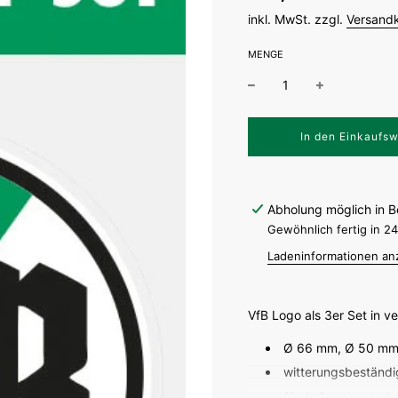
inkl. MwSt. zzgl.
Versand
MENGE
W
In den Einkaufs
i
r
d
g
Abholung möglich in B
e
l
Gewöhnlich fertig in 2
a
Ladeninformationen an
d
e
n
.
VfB Logo als 3er Set in 
.
.
Ø 66 mm, Ø 50 mm
witterungsbeständi
für Außeneinsatz (z