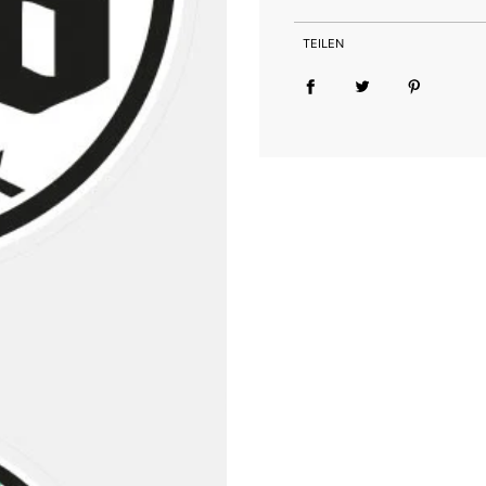
UV-beständig
TEILEN
wasserfest
kratzfest