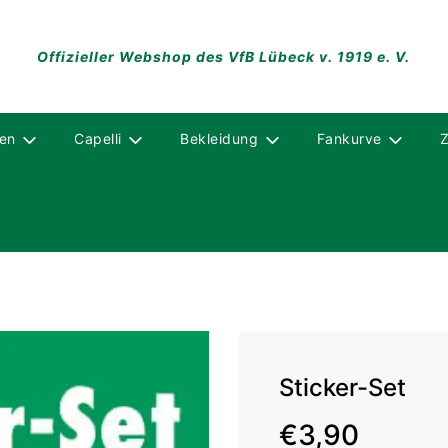
Offizieller Webshop des VfB Lübeck v. 1919 e. V.
en
Capelli
Bekleidung
Fankurve
Sticker-Set
Sonderpreis
Normaler
€3,90
Preis