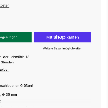
kosten
wagen legen
Weitere Bezahlmöglichkeiten
ei der Lohmühle 13
4 Stunden
zeigen
verschiedenen Größen!
, Ø 35 mm
g
.B. am Auto) geeignet