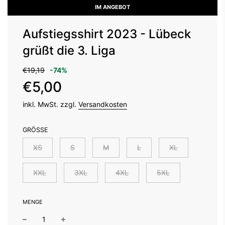
IM ANGEBOT
Aufstiegsshirt 2023 - Lübeck
grüßt die 3. Liga
Sonderpreis
Normaler
€19,19
-
74%
Preis
€5,00
inkl. MwSt. zzgl.
Versandkosten
GRÖSSE
XS
S
M
L
XL
XXL
3XL
4XL
5XL
MENGE