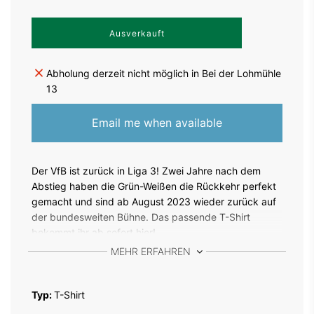
W
Ausverkauft
i
r
d
Abholung derzeit nicht möglich in Bei der Lohmühle
g
13
e
l
a
Email me when available
d
e
n
.
Der VfB ist zurück in Liga 3! Zwei Jahre nach dem
.
Abstieg haben die Grün-Weißen die Rückkehr perfekt
.
gemacht und sind ab August 2023 wieder zurück auf
der bundesweiten Bühne. Das passende T-Shirt
bekommt ihr ab sofort hier!
MEHR ERFAHREN
Nackenband
Rippkragen
Typ:
T-Shirt
Kurzarm