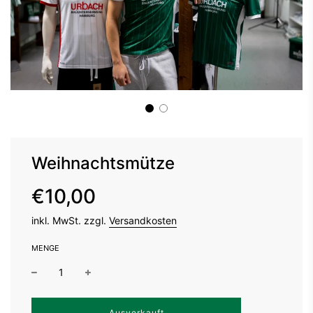
Weihnachtsmütze
Sonderpreis
Normaler
€10,00
Preis
inkl. MwSt. zzgl.
Versandkosten
MENGE
W
Ausverkauft