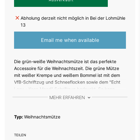
i
r
d
Abholung derzeit nicht möglich in Bei der Lohmühle
g
13
e
l
a
Email me when available
d
e
n
.
Die grün-weiße Weihnachtsmütze ist das perfekte
.
Accessoire für die Weihnachtszeit. Die grüne Mütze
.
mit weißer Krempe und weißem Bommel ist mit dem
VfB-Schriftzug und Schneeflocken sowie dem "Echt
Leev - Keen Mood" Schriftzug bedruckt. So kann
Weihnachten kommen!
MEHR ERFAHREN
Typ:
Weihnachtsmütze
TEILEN