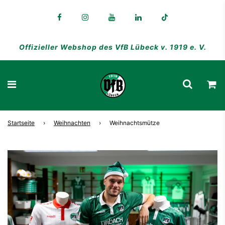
Offizieller Webshop des VfB Lübeck v. 1919 e. V.
Startseite
›
Weihnachten
›
Weihnachtsmütze