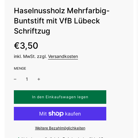
Haselnussholz Mehrfarbig-
Buntstift mit VfB Lübeck
Schriftzug
Sonderpreis
Normaler
€3,50
Preis
inkl. MwSt. zzgl.
Versandkosten
MENGE
W
In den Einkaufswagen legen
i
r
d
g
e
Weitere Bezahlmöglichkeiten
l
a