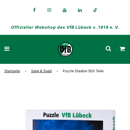
Offizieller Webshop des VfB Lübeck v. 1919 e. V.
Startseite
›
Spiel & Spaß
›
Puzzle Stadion 500 Teile