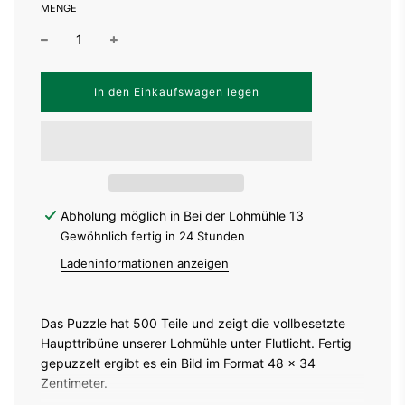
MENGE
W
In den Einkaufswagen legen
i
r
d
g
e
l
a
d
Abholung möglich in Bei der Lohmühle 13
e
Gewöhnlich fertig in 24 Stunden
n
.
Ladeninformationen anzeigen
.
.
Das Puzzle hat 500 Teile und zeigt die vollbesetzte
Haupttribüne unserer Lohmühle unter Flutlicht. Fertig
gepuzzelt ergibt es ein Bild im Format 48 x 34
Zentimeter.